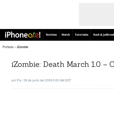
Noticias
Watch
Tutoriales
Hack & Jailbrea
Portada
»
iZombie
iZombie: Death March 1.0 – 
por
Pia
/
26 de junio del 2009 5:00 AM EDT