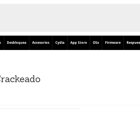
k
Desbloquea
Accesorios
Cydia
App Store
OSx
Firmware
Respues
Crackeado