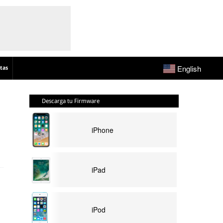
English
tas
Descarga tu Firmware
iPhone
iPad
iPod