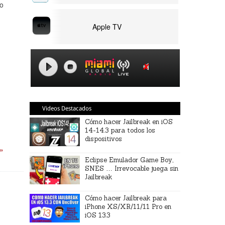
to
Apple TV
Videos Destacados
Cómo hacer Jailbreak en iOS
14-14.3 para todos los
dispositivos
 »
Eclipse Emulador Game Boy,
SNES … Irrevocable juega sin
Jailbreak
Cómo hacer Jailbreak para
iPhone XS/XR/11/11 Pro en
iOS 13.3