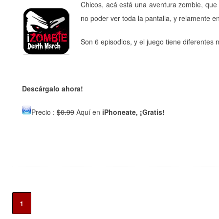
Chicos, acá está una aventura zombie, que
no poder ver toda la pantalla, y relamente 
Son 6 episodios, y el juego tiene diferentes n
D
escárgalo ahora!
Precio :
$
0
.99
Aquí en
iPhoneate, ¡Gratis!
1