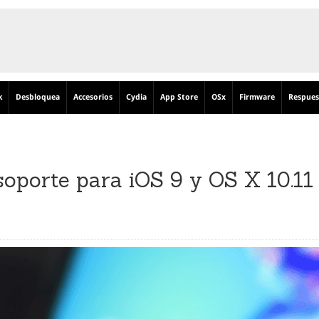
k
Desbloquea
Accesorios
Cydia
App Store
OSx
Firmware
Respues
soporte para iOS 9 y OS X 10.11