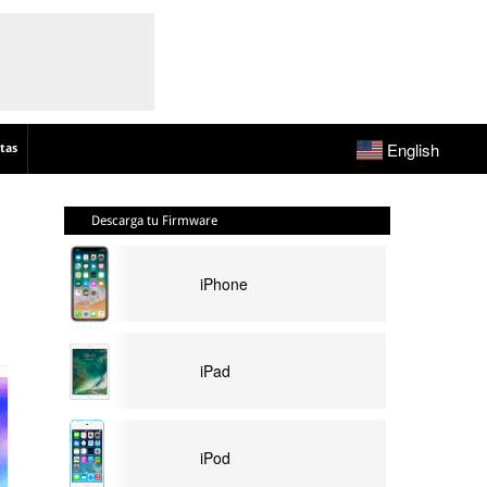
English
tas
Descarga tu Firmware
iPhone
iPad
iPod