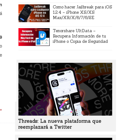
un
Como hacer Jailbreak para iOS
12.4 – iPhone XS/XS
tá
Max/XR/X/8/7/6/SE
Tenorshare UltData –
Recupera Información de tu
 9
iPhone o Copia de Seguridad
do
ue
 »
Threads: La nueva plataforma que
reemplazará a Twitter