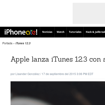
Noticias
Watch
Tutoriales
Hack & Jailbrea
Portada
»
iTunes 12.3
Apple lanza iTunes 12.3 con 
por
Lisander González
/
17 de septiembre del 2015 3:06 PM EDT