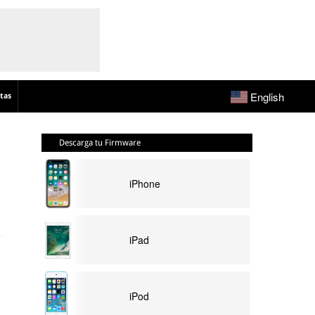
English
tas
Descarga tu Firmware
iPhone
iPad
iPod