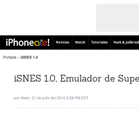
Noticias
Watch
Tutoriales
Hack & Jailbrea
Portada
»
iSNES 1.0
iSNES 1.0, Emulador de Sup
por
Alefa
/
21 de julio del 2010 2:58 PM EDT