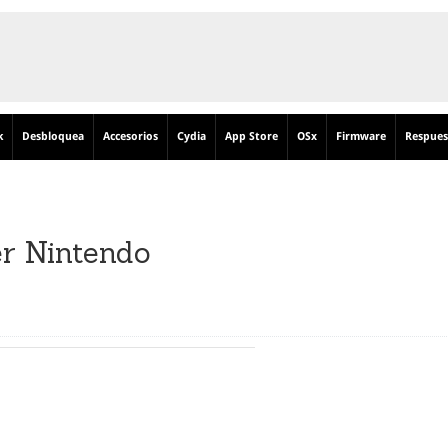
k
Desbloquea
Accesorios
Cydia
App Store
OSx
Firmware
Respues
er Nintendo