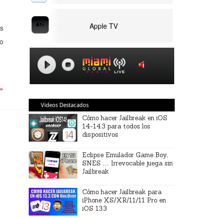
Apple TV
ms
lo
 »
Videos Destacados
Cómo hacer Jailbreak en iOS
14-14.3 para todos los
dispositivos
Eclipse Emulador Game Boy,
SNES … Irrevocable juega sin
Jailbreak
Cómo hacer Jailbreak para
iPhone XS/XR/11/11 Pro en
iOS 13.3