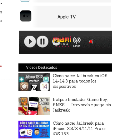
i-
un
Apple TV
te
 »
Videos Destacados
Cómo hacer Jailbreak en iOS
14-14.3 para todos los
dispositivos
Eclipse Emulador Game Boy,
SNES … Irrevocable juega sin
Jailbreak
Cómo hacer Jailbreak para
iPhone XS/XR/11/11 Pro en
iOS 13.3