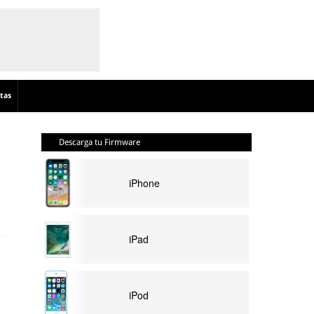
tas
Descarga tu Firmware
iPhone
iPad
iPod