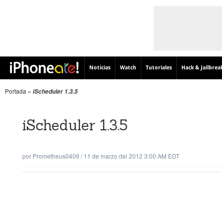
Noticias
Watch
Tutoriales
Hack & Jailbrea
Portada
»
iScheduler 1.3.5
iScheduler 1.3.5
por
Prometheus0409
/
11 de marzo del 2012 3:00 AM EDT