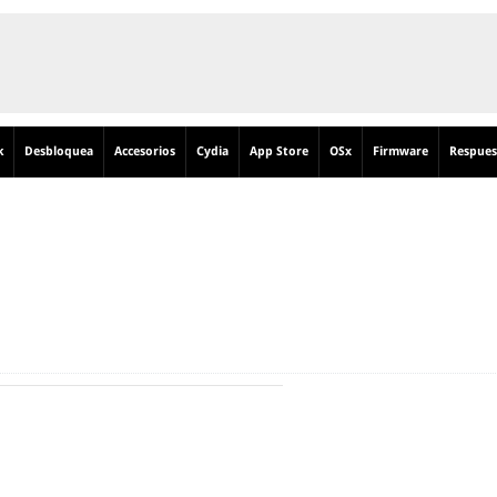
k
Desbloquea
Accesorios
Cydia
App Store
OSx
Firmware
Respues