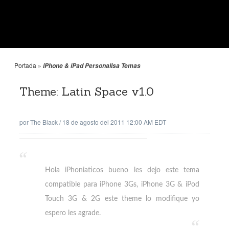
Portada
»
iPhone & iPad Personalisa Temas
Theme: Latin Space v1.0
por
The Black
/
18 de agosto del 2011 12:00 AM EDT
Hola iPhoniaticos bueno les dejo este tema
compatible para iPhone 3Gs, iPhone 3G & iPod
Touch 3G & 2G este theme lo modifique yo
espero les agrade.