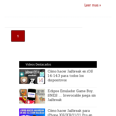
Leer mas »
1
Videos Destacados
Cómo hacer Jailbreak en iOS
14-14.3 para todos los
dispositivos
Eclipse Emulador Game Boy,
SNES … Irrevocable juega sin
Jailbreak
Cómo hacer Jailbreak para
iPhone XS/XR/11/11 Pro en