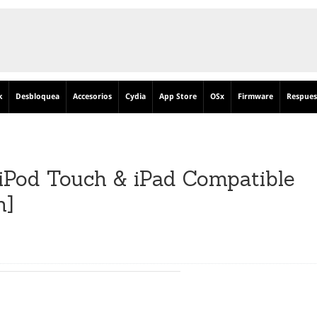
k
Desbloquea
Accesorios
Cydia
App Store
OSx
Firmware
Respues
,iPod Touch & iPad Compatible
n]