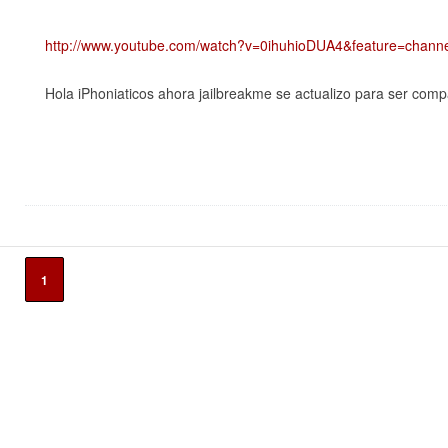
http://www.youtube.com/watch?v=0ihuhioDUA4&feature=channel
Hola iPhoniaticos ahora jailbreakme se actualizo para ser compa
1