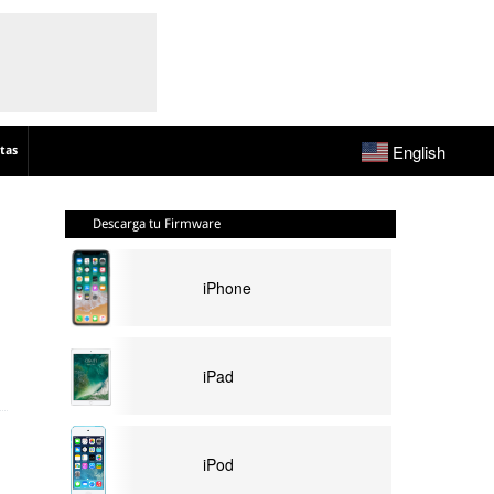
English
tas
Descarga tu Firmware
iPhone
iPad
iPod