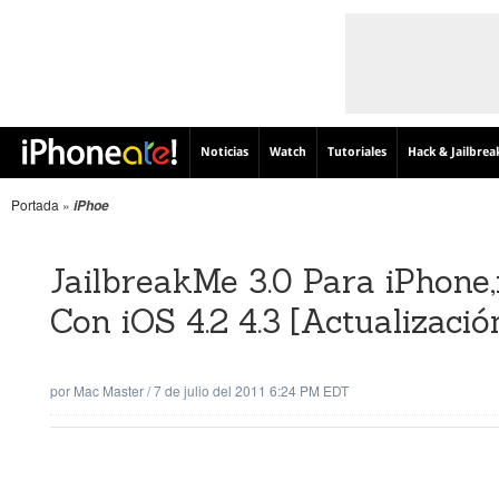
Noticias
Watch
Tutoriales
Hack & Jailbrea
Portada
»
iPhoe
JailbreakMe 3.0 Para iPhone
Con iOS 4.2 4.3 [Actualizació
por
Mac Master
/
7 de julio del 2011 6:24 PM EDT