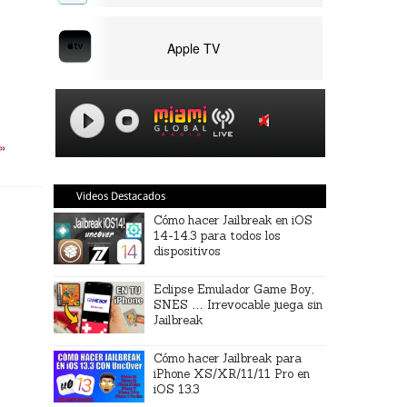
Apple TV
 »
Videos Destacados
Cómo hacer Jailbreak en iOS
14-14.3 para todos los
dispositivos
Eclipse Emulador Game Boy,
SNES … Irrevocable juega sin
Jailbreak
Cómo hacer Jailbreak para
iPhone XS/XR/11/11 Pro en
iOS 13.3