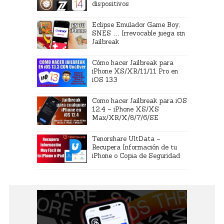
dispositivos
Eclipse Emulador Game Boy,
SNES … Irrevocable juega sin
Jailbreak
Cómo hacer Jailbreak para
iPhone XS/XR/11/11 Pro en
iOS 13.3
Como hacer Jailbreak para iOS
12.4 – iPhone XS/XS
Max/XR/X/8/7/6/SE
Tenorshare UltData –
Recupera Información de tu
iPhone o Copia de Seguridad