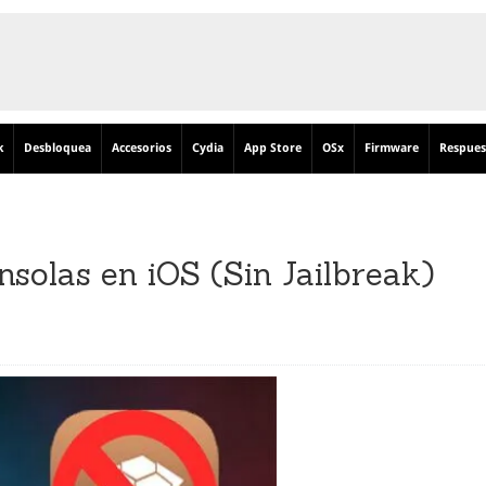
k
Desbloquea
Accesorios
Cydia
App Store
OSx
Firmware
Respues
olas en iOS (Sin Jailbreak)