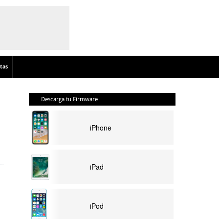
tas
Descarga tu Firmware
iPhone
iPad
iPod