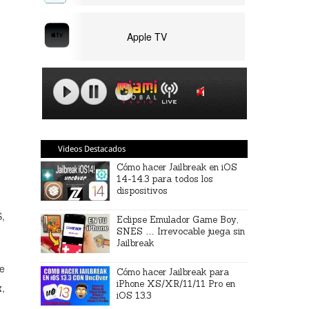
Apple TV
Videos Destacados
Cómo hacer Jailbreak en iOS
14-14.3 para todos los
dispositivos
S,
Eclipse Emulador Game Boy,
SNES … Irrevocable juega sin
Jailbreak
ue
Cómo hacer Jailbreak para
iPhone XS/XR/11/11 Pro en
x
,
iOS 13.3