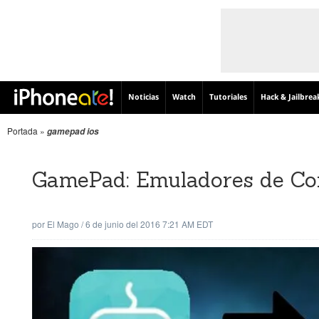
Noticias
Watch
Tutoriales
Hack & Jailbrea
Portada
»
gamepad ios
GamePad: Emuladores de Cons
por
El Mago
/
6 de junio del 2016 7:21 AM EDT