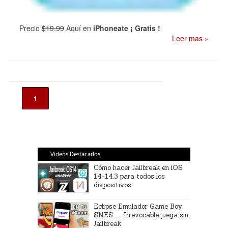
Precio
$19.99
Aquí en
iPhoneate ¡ Gratis !
Leer mas »
1
Videos Destacados
Cómo hacer Jailbreak en iOS
14-14.3 para todos los
dispositivos
Eclipse Emulador Game Boy,
SNES … Irrevocable juega sin
Jailbreak