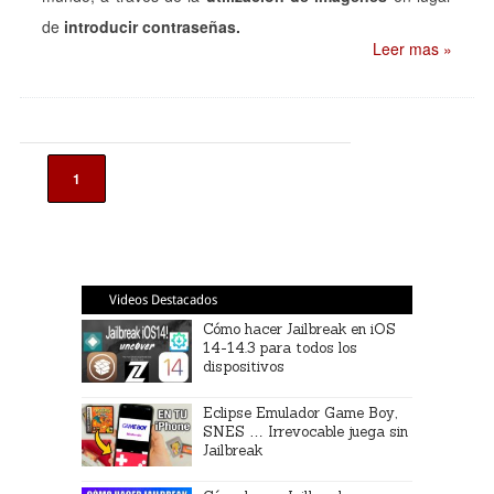
de
introducir contraseñas.
Leer mas »
1
Videos Destacados
Cómo hacer Jailbreak en iOS
14-14.3 para todos los
dispositivos
Eclipse Emulador Game Boy,
SNES … Irrevocable juega sin
Jailbreak