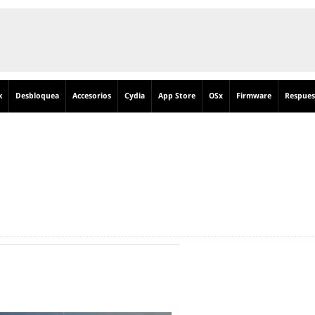
k
Desbloquea
Accesorios
Cydia
App Store
OSx
Firmware
Respues