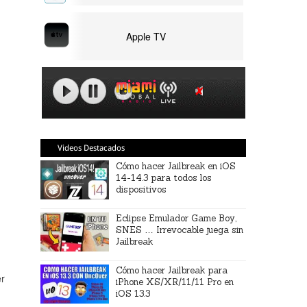
Apple TV
Videos Destacados
Cómo hacer Jailbreak en iOS
14-14.3 para todos los
dispositivos
Eclipse Emulador Game Boy,
SNES … Irrevocable juega sin
Jailbreak
Cómo hacer Jailbreak para
er
iPhone XS/XR/11/11 Pro en
iOS 13.3