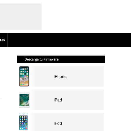
tas
Descarga tu Firmware
iPhone
iPad
iPod