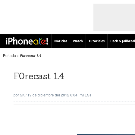
Noticias
Watch
Tutoriales
Hack & Jailbrea
Portada
»
Forecast 1.4
F0recast 1.4
por
SK
/
19 de diciembre del 2012 6:04 PM EST