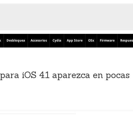
k
Desbloquea
Accesorios
Cydia
App Store
OSx
Firmware
Respues
 para iOS 4.1 aparezca en pocas