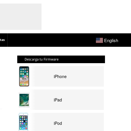
English
tas
Descarga tu Firmware
iPhone
iPad
iPod