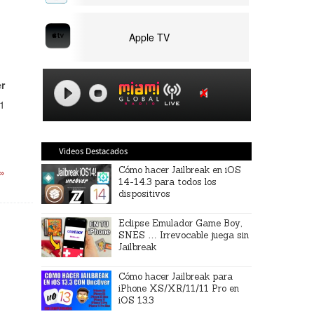
Apple TV
er
.1
Videos Destacados
Cómo hacer Jailbreak en iOS
 »
14-14.3 para todos los
dispositivos
Eclipse Emulador Game Boy,
SNES … Irrevocable juega sin
Jailbreak
Cómo hacer Jailbreak para
iPhone XS/XR/11/11 Pro en
iOS 13.3