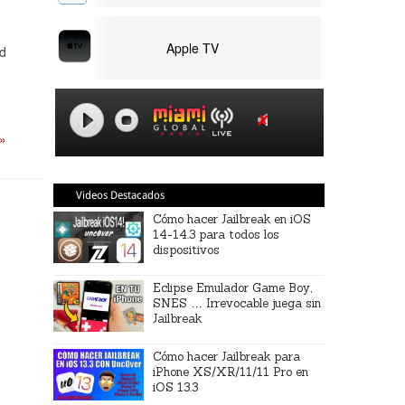
Apple TV
ad
 »
Videos Destacados
Cómo hacer Jailbreak en iOS
14-14.3 para todos los
dispositivos
Eclipse Emulador Game Boy,
SNES … Irrevocable juega sin
Jailbreak
Cómo hacer Jailbreak para
iPhone XS/XR/11/11 Pro en
iOS 13.3