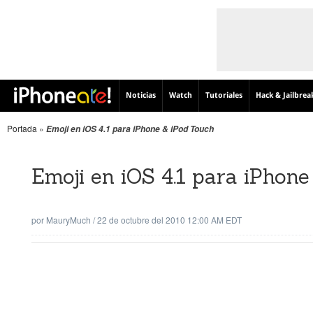
Noticias
Watch
Tutoriales
Hack & Jailbrea
Portada
»
Emoji en iOS 4.1 para iPhone & iPod Touch
Emoji en iOS 4.1 para iPhone
por
MauryMuch
/
22 de octubre del 2010 12:00 AM EDT