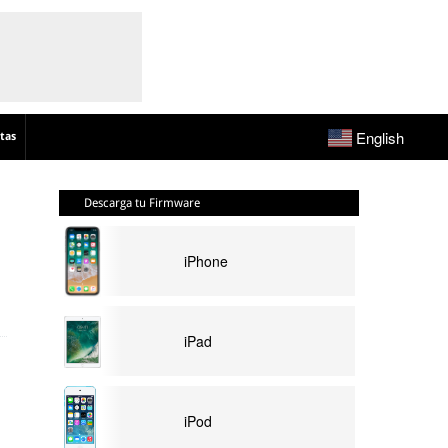
English
tas
Descarga tu Firmware
iPhone
iPad
iPod