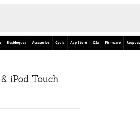
k
Desbloquea
Accesorios
Cydia
App Store
OSx
Firmware
Respues
 & iPod Touch