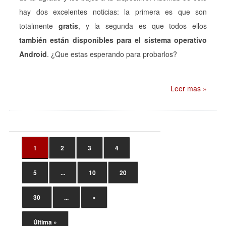
hay dos excelentes noticias: la primera es que son
totalmente
gratis
, y la segunda es que todos ellos
también están disponibles para el sistema operativo
Android
. ¿Que estas esperando para probarlos?
Leer mas »
1
2
3
4
5
...
10
20
30
...
»
Última »