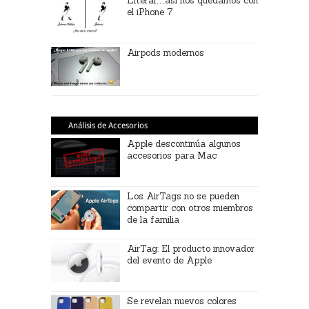
Literal…así nos quedamos con
el iPhone 7
Airpods modernos
Análisis de Accesorios
Apple descontinúa algunos
accesorios para Mac
Los AirTags no se pueden
compartir con otros miembros
de la familia
AirTag: El producto innovador
del evento de Apple
Se revelan nuevos colores