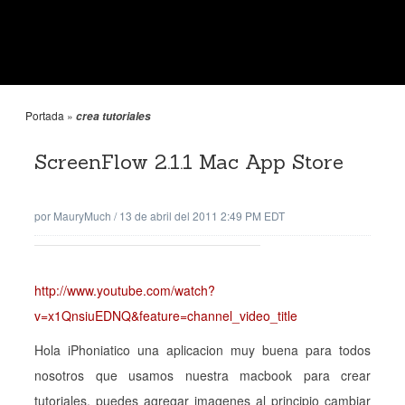
Portada
»
crea tutoriales
ScreenFlow 2.1.1 Mac App Store
por
MauryMuch
/
13 de abril del 2011 2:49 PM EDT
http://www.youtube.com/watch?
v=x1QnsiuEDNQ&feature=channel_video_title
Hola iPhoniatico una aplicacion muy buena para todos
nosotros que usamos nuestra macbook para crear
tutoriales, puedes agregar imagenes al principio cambiar