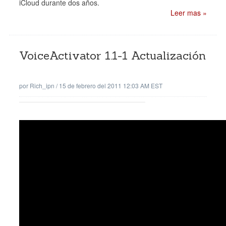
iCloud durante dos años.
Leer mas »
VoiceActivator 1.1-1 Actualización
por
Rich_ipn
/
15 de febrero del 2011 12:03 AM EST