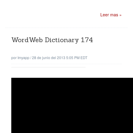
Leer mas »
WordWeb Dictionary 1.74
por
Imyapp
/
28 de junio del 2013 5:05 PM EDT