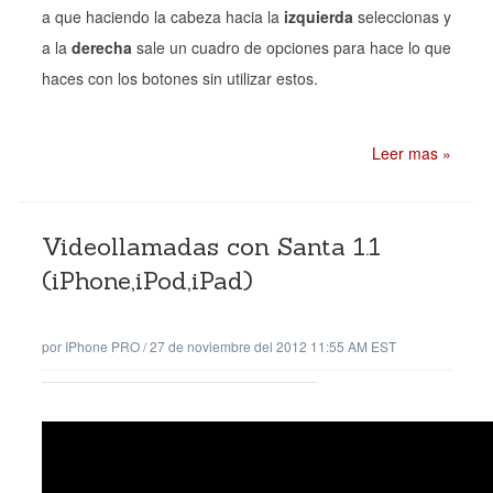
a que haciendo la cabeza hacia la
izquierda
seleccionas y
a la
derecha
sale un cuadro de opciones para hace lo que
haces con los botones sin utilizar estos.
Leer mas »
Videollamadas con Santa 1.1
(iPhone,iPod,iPad)
por
IPhone PRO
/
27 de noviembre del 2012 11:55 AM EST