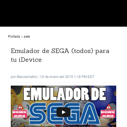
Portada
»
con
Emulador de SEGA (todos) para
tu iDevice
por
Manzaniatico
/
12 de enero del 2015 1:18 PM EST