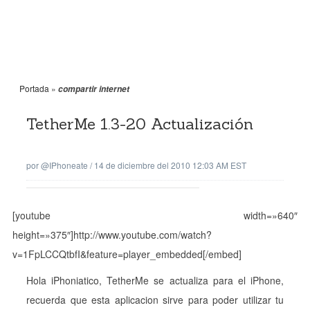
Portada
»
compartir internet
TetherMe 1.3-20 Actualización
por
@iPhoneate
/
14 de diciembre del 2010 12:03 AM EST
[youtube width=»640″
height=»375″]http://www.youtube.com/watch?
v=1FpLCCQtbfI&feature=player_embedded[/embed]
Hola iPhoniatico, TetherMe se actualiza para el iPhone,
recuerda que esta aplicacion sirve para poder utilizar tu