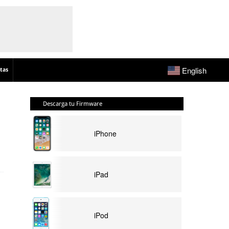
English
tas
Descarga tu Firmware
iPhone
iPad
iPod