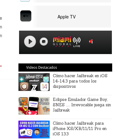
Apple TV
de
en
en
 »
Videos Destacados
Cómo hacer Jailbreak en iOS
14-14.3 para todos los
dispositivos
Eclipse Emulador Game Boy,
SNES … Irrevocable juega sin
Jailbreak
Cómo hacer Jailbreak para
iPhone XS/XR/11/11 Pro en
iOS 13.3