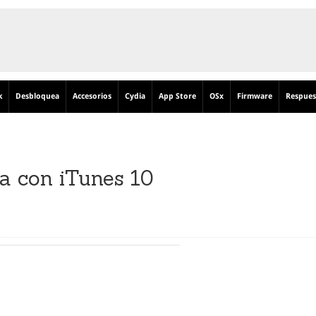
k
Desbloquea
Accesorios
Cydia
App Store
OSx
Firmware
Respues
a con iTunes 10