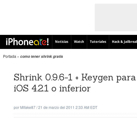
Noticias
Watch
Tutoriales
Hack & Jailbrea
Portada
»
como tener shrink gratis
Shrink 0.9.6-1 + Keygen para
iOS 4.2.1 o inferior
por
Mlfake87
/
21 de marzo del 2011 2:33 AM EDT