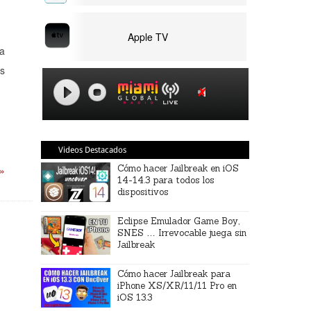
Apple TV
la
is
Videos Destacados
Cómo hacer Jailbreak en iOS
 »
14-14.3 para todos los
dispositivos
Eclipse Emulador Game Boy,
SNES … Irrevocable juega sin
Jailbreak
Cómo hacer Jailbreak para
iPhone XS/XR/11/11 Pro en
iOS 13.3