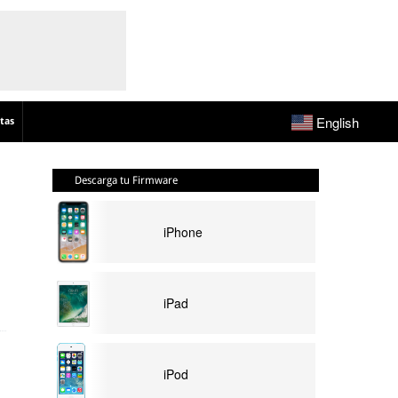
English
tas
Descarga tu Firmware
iPhone
iPad
iPod