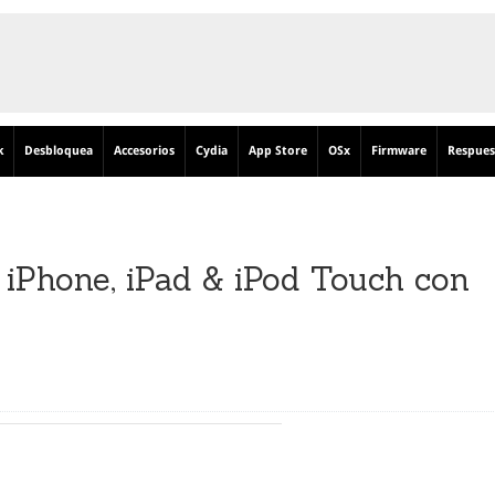
k
Desbloquea
Accesorios
Cydia
App Store
OSx
Firmware
Respues
 iPhone, iPad & iPod Touch con