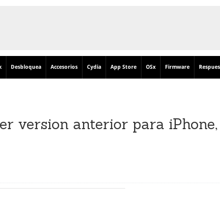
k
Desbloquea
Accesorios
Cydia
App Store
OSx
Firmware
Respues
r version anterior para iPhone,