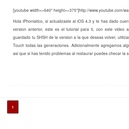
[youtube width=»640″ height=»375″]http://www.youtube.com/w
Hola iPhoniatico, si actualizaste al iOS 4.3 y te has dado c
version anterior, este es el tutorial para ti, con este vide
guardado tu SHSH de la version a la que deseas volver, utiliz
Touch todas las generaciones. Adicionalmente agregamos algu
asi que si has tenido problemas al restaurar puedes checar la 
1