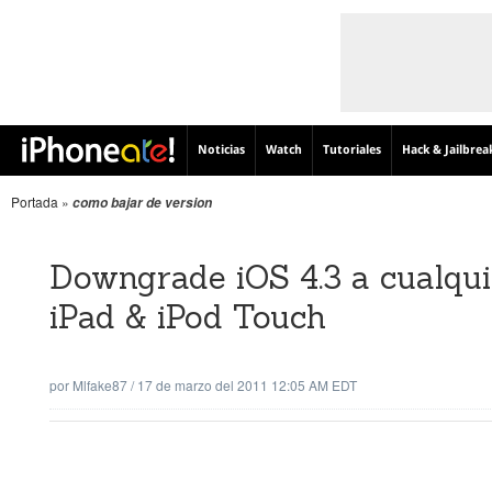
Noticias
Watch
Tutoriales
Hack & Jailbrea
Portada
»
como bajar de version
Downgrade iOS 4.3 a cualquie
iPad & iPod Touch
por
Mlfake87
/
17 de marzo del 2011 12:05 AM EDT