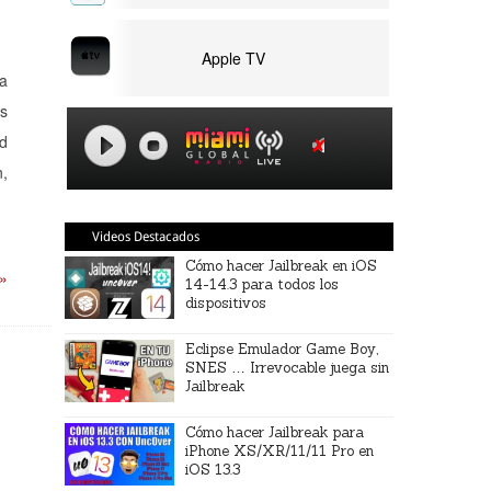
Apple TV
na
as
od
n,
Videos Destacados
Cómo hacer Jailbreak en iOS
 »
14-14.3 para todos los
dispositivos
Eclipse Emulador Game Boy,
SNES … Irrevocable juega sin
Jailbreak
Cómo hacer Jailbreak para
iPhone XS/XR/11/11 Pro en
iOS 13.3