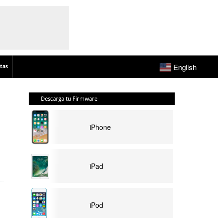
English
tas
Descarga tu Firmware
iPhone
iPad
iPod