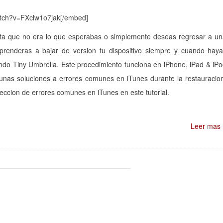
atch?v=FXclw1o7jak[/embed]
uenta que no era lo que esperabas o simplemente deseas regresar a u
o aprenderas a bajar de version tu dispositivo siempre y cuando hay
ando Tiny Umbrella. Este procedimiento funciona en iPhone, iPad & iP
nas soluciones a errores comunes en iTunes durante la restauracio
seccion de errores comunes en iTunes en este tutorial.
Leer mas