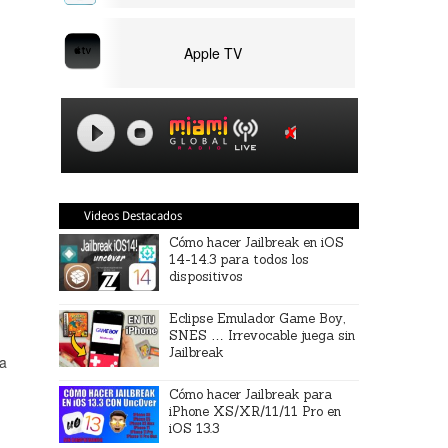
Apple TV
Videos Destacados
Cómo hacer Jailbreak en iOS
14-14.3 para todos los
dispositivos
Eclipse Emulador Game Boy,
SNES … Irrevocable juega sin
Jailbreak
na
Cómo hacer Jailbreak para
iPhone XS/XR/11/11 Pro en
iOS 13.3