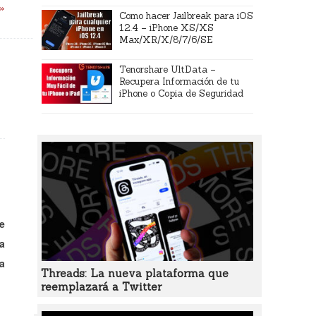
 »
Como hacer Jailbreak para iOS
12.4 – iPhone XS/XS
Max/XR/X/8/7/6/SE
Tenorshare UltData –
Recupera Información de tu
iPhone o Copia de Seguridad
e
a
na
Threads: La nueva plataforma que
reemplazará a Twitter