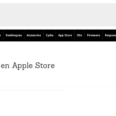
k
Desbloquea
Accesorios
Cydia
App Store
OSx
Firmware
Respues
 en Apple Store