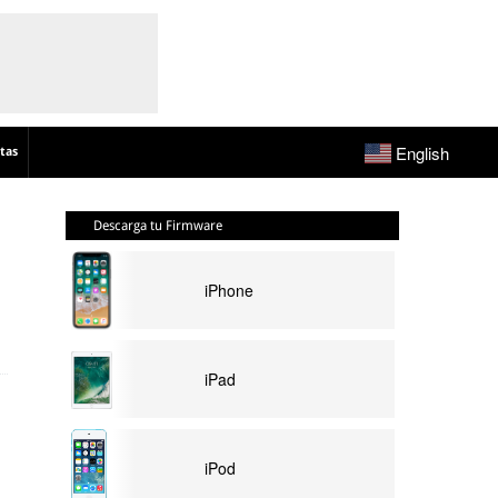
English
tas
Descarga tu Firmware
iPhone
iPad
iPod