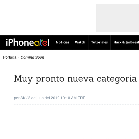
Noticias
Watch
Tutoriales
Hack & Jailbrea
Portada
»
Coming Soon
Muy pronto nueva categoria
por
SK
/
3 de julio del 2012 10:10 AM EDT