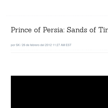
Prince of Persia: Sands of T
por
SK
/
26 de febrero del 2012 11:27 AM EST