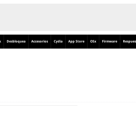
k
Desbloquea
Accesorios
Cydia
App Store
OSx
Firmware
Respues