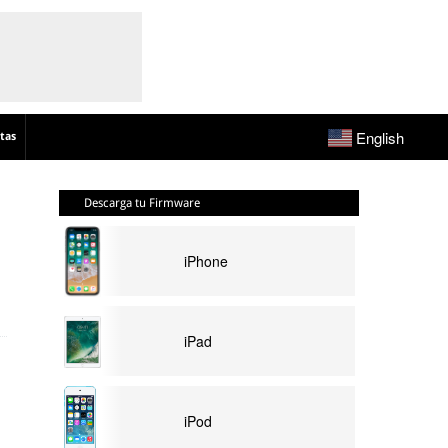
English
tas
Descarga tu Firmware
iPhone
iPad
iPod