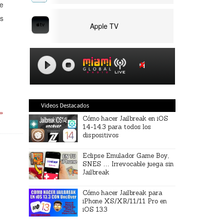
se
as
Apple TV
Videos Destacados
 »
Cómo hacer Jailbreak en iOS
14-14.3 para todos los
dispositivos
Eclipse Emulador Game Boy,
SNES … Irrevocable juega sin
Jailbreak
Cómo hacer Jailbreak para
iPhone XS/XR/11/11 Pro en
iOS 13.3