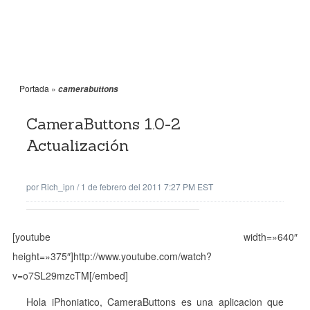
Portada
»
camerabuttons
CameraButtons 1.0-2
Actualización
por
Rich_ipn
/
1 de febrero del 2011 7:27 PM EST
[youtube width=»640″
height=»375″]http://www.youtube.com/watch?
v=o7SL29mzcTM[/embed]
Hola iPhoniatico, CameraButtons es una aplicacion que