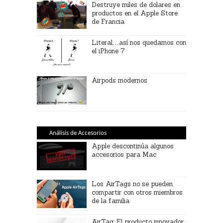
Destruye miles de dolares en
productos en el Apple Store
de Francia
Literal…así nos quedamos con
el iPhone 7
Airpods modernos
Análisis de Accesorios
Apple descontinúa algunos
accesorios para Mac
Los AirTags no se pueden
compartir con otros miembros
de la familia
AirTag: El producto innovador