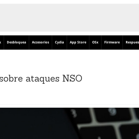
k
Desbloquea
Accesorios
Cydia
App Store
OSx
Firmware
Respues
s sobre ataques NSO