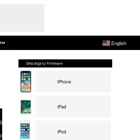
English
tas
Descarga tu Firmware
iPhone
iPad
iPod