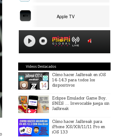
Apple TV
Videos Destacados
Cómo hacer Jailbreak en iOS
14-14.3 para todos los
dispositivos
Eclipse Emulador Game Boy,
SNES … Irrevocable juega sin
Jailbreak
Cómo hacer Jailbreak para
iPhone XS/XR/11/11 Pro en
iOS 13.3
go