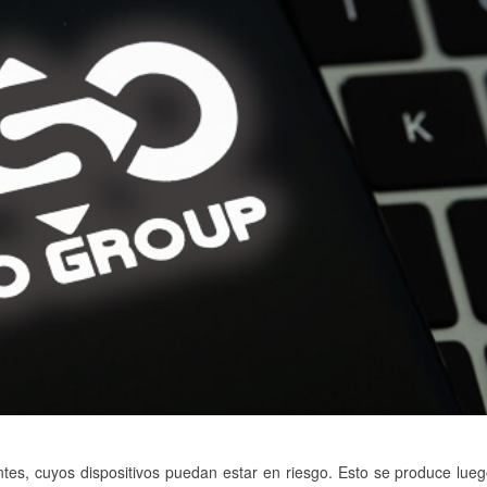
ntes, cuyos dispositivos puedan estar en riesgo. Esto se produce lue