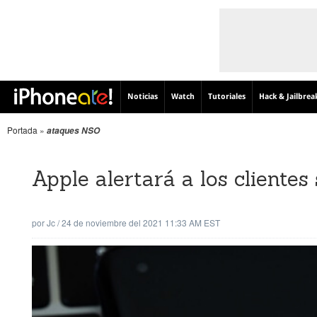
Noticias
Watch
Tutoriales
Hack & Jailbrea
Portada
»
ataques NSO
Apple alertará a los cliente
por
Jc
/
24 de noviembre del 2021 11:33 AM EST