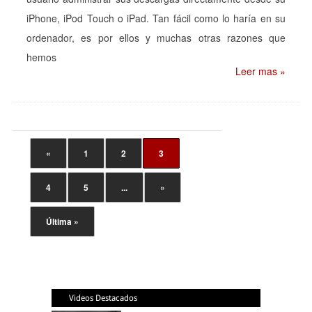
iPhone, iPod Touch o iPad. Tan fácil como lo haría en su
ordenador, es por ellos y muchas otras razones que
hemos
Leer mas »
«
1
2
3
4
5
...
»
Última »
Videos Destacados