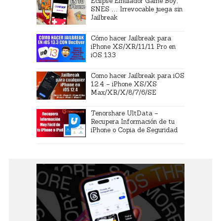
Eclipse Emulador Game Boy,
SNES … Irrevocable juega sin
Jailbreak
Cómo hacer Jailbreak para
iPhone XS/XR/11/11 Pro en
iOS 13.3
Como hacer Jailbreak para iOS
12.4 – iPhone XS/XS
Max/XR/X/8/7/6/SE
Tenorshare UltData –
Recupera Información de tu
iPhone o Copia de Seguridad