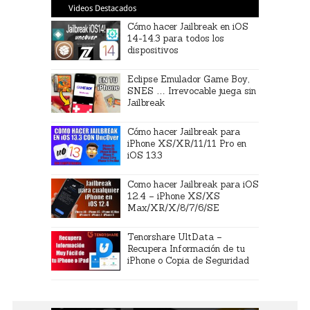
Videos Destacados
Cómo hacer Jailbreak en iOS
14-14.3 para todos los
dispositivos
Eclipse Emulador Game Boy,
SNES … Irrevocable juega sin
Jailbreak
Cómo hacer Jailbreak para
iPhone XS/XR/11/11 Pro en
iOS 13.3
Como hacer Jailbreak para iOS
12.4 – iPhone XS/XS
Max/XR/X/8/7/6/SE
Tenorshare UltData –
Recupera Información de tu
iPhone o Copia de Seguridad