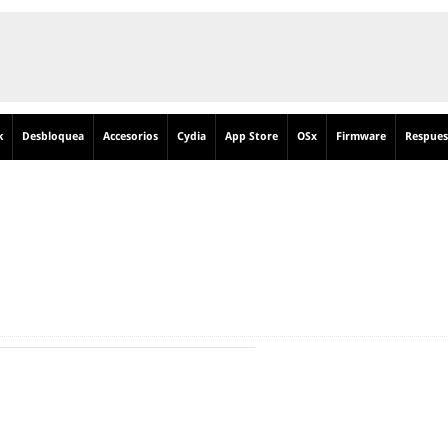
k
Desbloquea
Accesorios
Cydia
App Store
OSx
Firmware
Respues