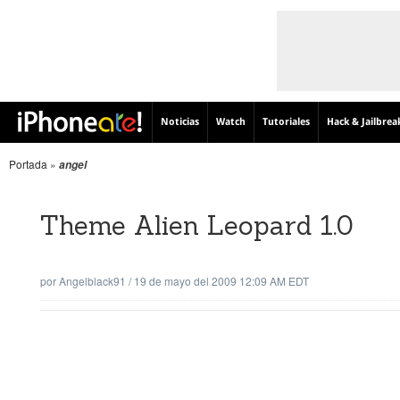
Noticias
Watch
Tutoriales
Hack & Jailbrea
Portada
»
angel
Theme Alien Leopard 1.0
por
Angelblack91
/
19 de mayo del 2009 12:09 AM EDT