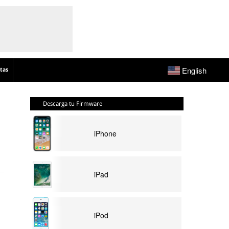
English
tas
Descarga tu Firmware
iPhone
iPad
iPod