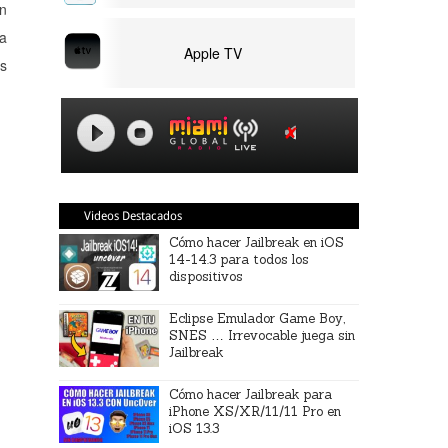
en
da
Apple TV
es
Videos Destacados
Cómo hacer Jailbreak en iOS
14-14.3 para todos los
dispositivos
Eclipse Emulador Game Boy,
SNES … Irrevocable juega sin
Jailbreak
Cómo hacer Jailbreak para
iPhone XS/XR/11/11 Pro en
iOS 13.3