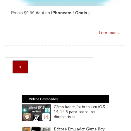
Precio
$0.99
Aquí en
iPhoneate ! Gratis ¡
Leer mas »
1
Videos Destacados
Cómo hacer Jailbreak en iOS
14-14.3 para todos los
dispositivos
Eclipse Emulador Game Boy,