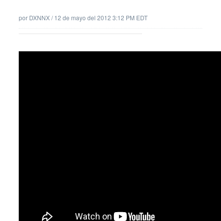
por
DXNNX
/
12 de mayo del 2012 3:12 PM EDT