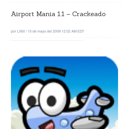
Airport Mania 1.1 – Crackeado
por
L060
/
15 de mayo del 2009 12:02 AM EDT