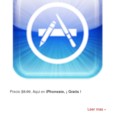
P
recio
$
5.99
, Aqui en
iPhoneate, ¡ Gratis !
Leer mas »