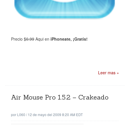
Precio
$
0
.99
Aqui en
iPhoneate, ¡Gratis!
Leer mas »
Air Mouse Pro 1.5.2 – Crakeado
por
L060
/
12 de mayo del 2009 8:20 AM EDT