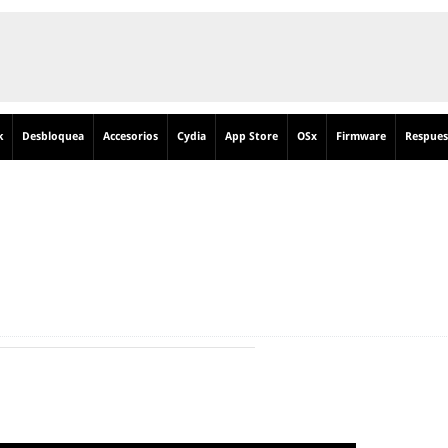
k
Desbloquea
Accesorios
Cydia
App Store
OSx
Firmware
Respues