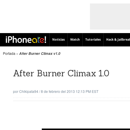
Noticias
Watch
Tutoriales
Hack & Jailbrea
Portada
»
After Burner Climax v1.0
After Burner Climax 1.0
por
Chikipata94
/
8 de febrero del 2013 12:13 PM EST