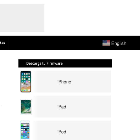
English
tas
Descarga tu Firmware
iPhone
iPad
iPod