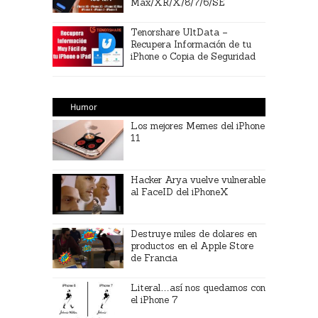
Max/XR/X/8/7/6/SE
Tenorshare UltData –
Recupera Información de tu
iPhone o Copia de Seguridad
Humor
Los mejores Memes del iPhone
11
Hacker Arya vuelve vulnerable
al FaceID del iPhoneX
Destruye miles de dolares en
productos en el Apple Store
de Francia
Literal…así nos quedamos con
el iPhone 7