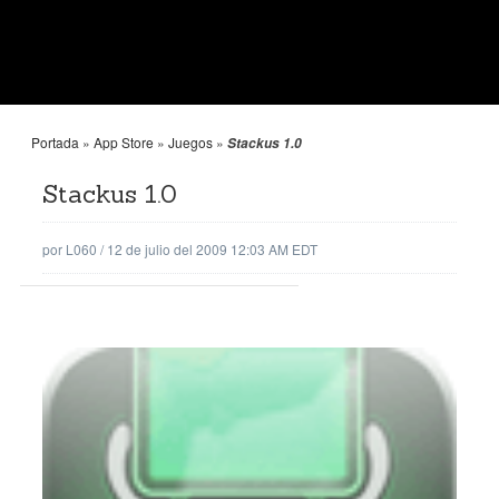
Portada
»
App Store
»
Juegos
»
Stackus 1.0
Stackus 1.0
por
L060
/
12 de julio del 2009 12:03 AM EDT