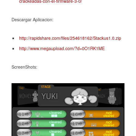
crackeadas-con-el-firmware-3-0/
Descargar Aplicacion:
http://rapidshare.com/files/254618162/Stackus1.0.zip
http://www.megaupload.com/?d=0O1RK1ME
ScreenShots: