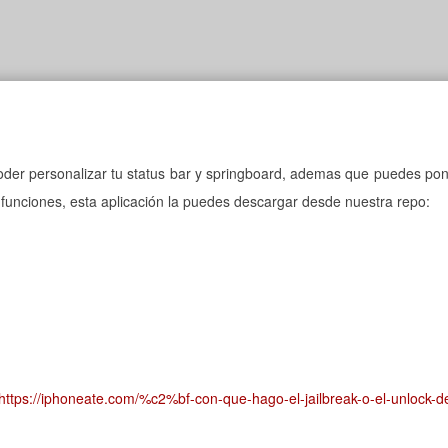
poder personalizar tu status bar y springboard, ademas que puedes po
s funciones, esta aplicación la puedes descargar desde nuestra repo:
https://iphoneate.com/%c2%bf-con-que-hago-el-jailbreak-o-el-unlock-d