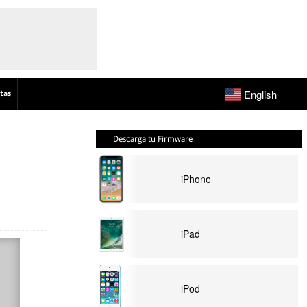
English
tas
Descarga tu Firmware
iPhone
iPad
iPod