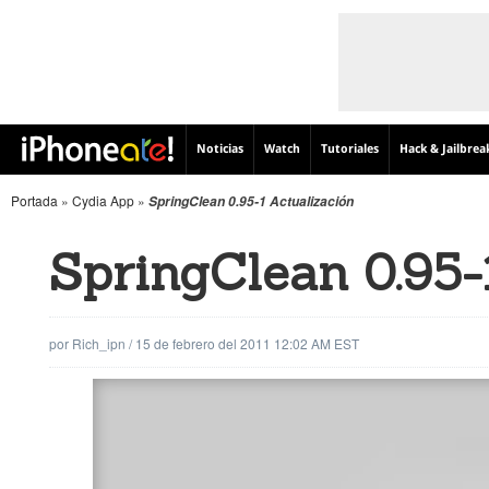
Noticias
Watch
Tutoriales
Hack & Jailbrea
Portada
»
Cydia App
»
SpringClean 0.95-1 Actualización
SpringClean 0.95-
por
Rich_ipn
/
15 de febrero del 2011 12:02 AM EST