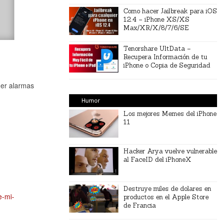
Como hacer Jailbreak para iOS
12.4 – iPhone XS/XS
Max/XR/X/8/7/6/SE
Tenorshare UltData –
Recupera Información de tu
iPhone o Copia de Seguridad
ner alarmas
Humor
Los mejores Memes del iPhone
11
Hacker Arya vuelve vulnerable
al FaceID del iPhoneX
Destruye miles de dolares en
e-mi-
productos en el Apple Store
de Francia