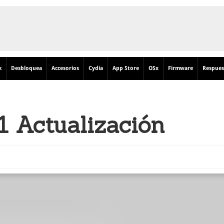
k
Desbloquea
Accesorios
Cydia
App Store
OSx
Firmware
Respues
1 Actualización