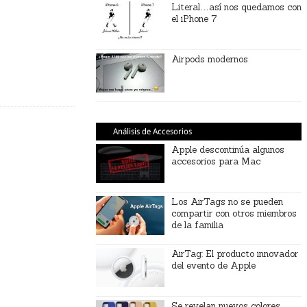
Literal…así nos quedamos con
el iPhone 7
Airpods modernos
Análisis de Accesorios
Apple descontinúa algunos
accesorios para Mac
Los AirTags no se pueden
compartir con otros miembros
de la familia
AirTag: El producto innovador
del evento de Apple
Se revelan nuevos colores