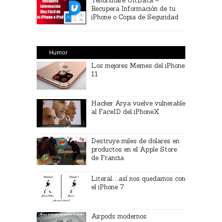
Tenorshare UltData –
Recupera Información de tu
iPhone o Copia de Seguridad
Humor
Los mejores Memes del iPhone
11
Hacker Arya vuelve vulnerable
al FaceID del iPhoneX
Destruye miles de dolares en
productos en el Apple Store
de Francia
Literal…así nos quedamos con
el iPhone 7
Airpods modernos