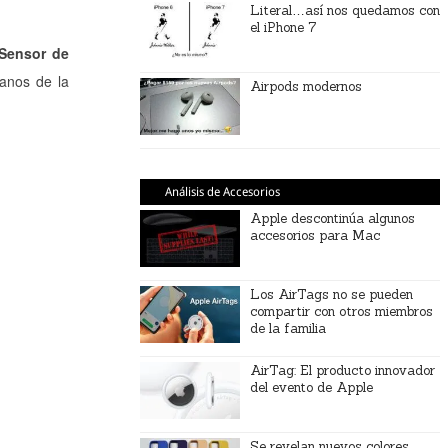
Literal…así nos quedamos con
el iPhone 7
Sensor de
manos de la
Airpods modernos
Análisis de Accesorios
Apple descontinúa algunos
accesorios para Mac
Los AirTags no se pueden
compartir con otros miembros
de la familia
AirTag: El producto innovador
del evento de Apple
Se revelan nuevos colores