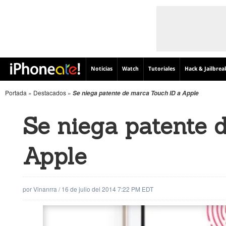
Noticias
Watch
Tutoriales
Hack & Jailbrea
Portada
»
Destacados
»
Se niega patente de marca Touch ID a Apple
Se niega patente 
Apple
por
Vinanrra
/
16 de julio del 2014 7:22 PM EDT