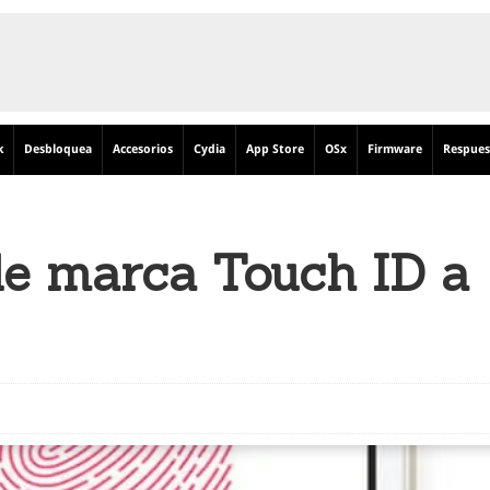
k
Desbloquea
Accesorios
Cydia
App Store
OSx
Firmware
Respues
de marca Touch ID a