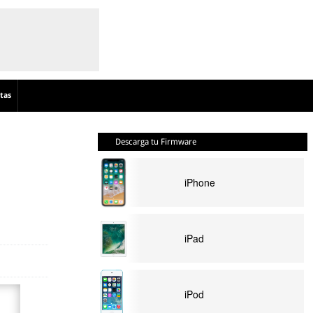
tas
Descarga tu Firmware
iPhone
iPad
iPod