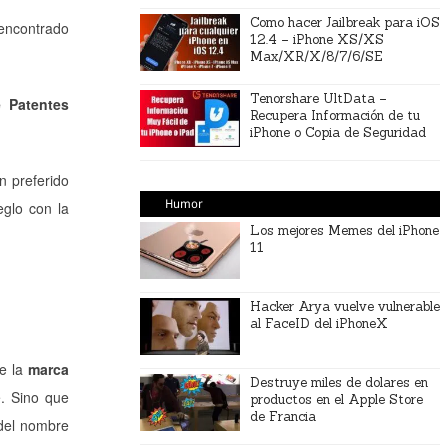
Como hacer Jailbreak para iOS
encontrado
12.4 – iPhone XS/XS
Max/XR/X/8/7/6/SE
Tenorshare UltData –
e Patentes
Recupera Información de tu
iPhone o Copia de Seguridad
n preferido
Humor
eglo con la
Los mejores Memes del iPhone
11
Hacker Arya vuelve vulnerable
al FaceID del iPhoneX
de la
marca
Destruye miles de dolares en
e. Sino que
productos en el Apple Store
de Francia
 del nombre