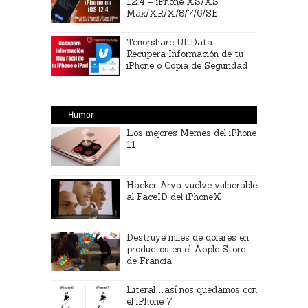
12.4 – iPhone XS/XS
Max/XR/X/8/7/6/SE
Tenorshare UltData –
Recupera Información de tu
iPhone o Copia de Seguridad
Humor
Los mejores Memes del iPhone
11
Hacker Arya vuelve vulnerable
al FaceID del iPhoneX
Destruye miles de dolares en
productos en el Apple Store
de Francia
Literal…así nos quedamos con
el iPhone 7