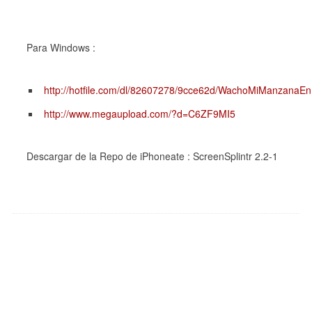
Para Windows :
http://hotfile.com/dl/82607278/9cce62d/WachoMiManzanaEnM
http://www.megaupload.com/?d=C6ZF9MI5
Descargar de la Repo de iPhoneate : ScreenSplintr 2.2-1