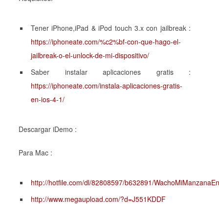
Tener iPhone,iPad & iPod touch 3.x con jailbreak :
https://iphoneate.com/%c2%bf-con-que-hago-el-
jailbreak-o-el-unlock-de-mi-dispositivo/
Saber instalar aplicaciones gratis :
https://iphoneate.com/instala-aplicaciones-gratis-
en-ios-4-1/
Descargar iDemo :
Para Mac :
http://hotfile.com/dl/82808597/b632891/WachoMiManzanaEn
http://www.megaupload.com/?d=J551KDDF