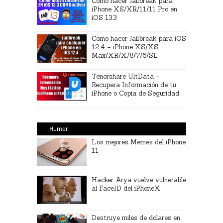
Cómo hacer Jailbreak para
iPhone XS/XR/11/11 Pro en
iOS 13.3
Como hacer Jailbreak para iOS
12.4 – iPhone XS/XS
Max/XR/X/8/7/6/SE
Tenorshare UltData –
Recupera Información de tu
iPhone o Copia de Seguridad
Humor
Los mejores Memes del iPhone
11
Hacker Arya vuelve vulnerable
al FaceID del iPhoneX
Destruye miles de dolares en