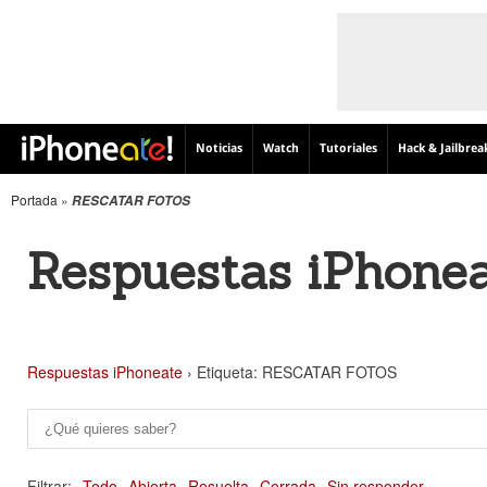
Noticias
Watch
Tutoriales
Hack & Jailbrea
Portada
»
RESCATAR FOTOS
Respuestas iPhone
Respuestas iPhoneate
›
Etiqueta: RESCATAR FOTOS
Filtrar:
Todo
Abierta
Resuelta
Cerrada
Sin responder