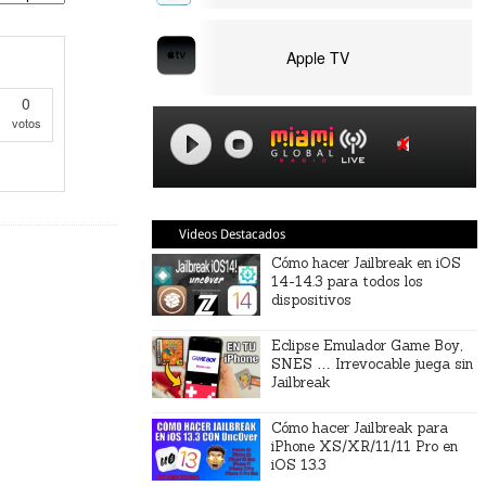
Apple TV
0
votos
Videos Destacados
Cómo hacer Jailbreak en iOS
14-14.3 para todos los
dispositivos
Eclipse Emulador Game Boy,
SNES … Irrevocable juega sin
Jailbreak
Cómo hacer Jailbreak para
iPhone XS/XR/11/11 Pro en
iOS 13.3