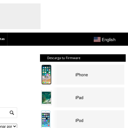
English
tas
Descarga tu Firmware
iPhone
iPad
iPod