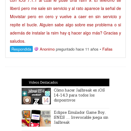
con iOS 7.1.1 al cual le puse una rsim 9. El teléfono se
liberó pero me sale sin servicio y al rato aparece la señal de
Movistar pero en cero y vuelve a caer en sin servicio y
repite el bucle. Alguien sabe algo sobre ese problema o si
además de instalar la rsim hay q hacer algo más? Gracias y
saludos.
Respondida
Anonimo
preguntado hace 11 años
•
Fallas
Videos Destacados
Cómo hacer Jailbreak en iOS
14-14.3 para todos los
dispositivos
Eclipse Emulador Game Boy,
SNES … Irrevocable juega sin
Jailbreak