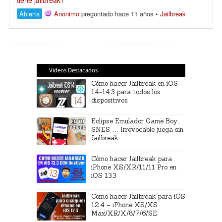
tiene jailbreak?
Abierta
Anonimo
preguntado hace 11 años
•
Jailbreak
Videos Destacados
Cómo hacer Jailbreak en iOS
14-14.3 para todos los
dispositivos
Eclipse Emulador Game Boy,
SNES … Irrevocable juega sin
Jailbreak
Cómo hacer Jailbreak para
iPhone XS/XR/11/11 Pro en
iOS 13.3
Como hacer Jailbreak para iOS
12.4 – iPhone XS/XS
Max/XR/X/8/7/6/SE