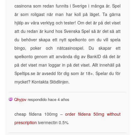
casinona som redan funnits i Sverige i många år. Spel
är som roligast när man har koll på läget. Ta gärna
hjälp av våra verktyg och tester! Om det är på det viset
att du redan är kund hos Svenska Spel så är det så att
du behöver skapa ett nytt spelkonto om du vill spela
bingo, poker och nätcasinospel. Du skapar ett
spelkonto genom att använda dig av BankID då det är
på det viset man loggar in på det viset. Allt innehåll på
Speltips.se är avsedd för dig som är 18+. Spelar du för
mycket? Kontakta Stödlinjen.
Qhyjov
respondido hace 4 años
cheap fildena 100mg –
order fildena 50mg without
prescription
ivermectin 0.5%