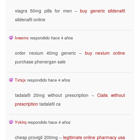
viagra 50mg pills for men –
buy generic sildenafil
sildenafil online
Ivwsmx
respondido hace 4 años
order nexium 40mg generic –
buy nexium online
purchase phenergan sale
Txtsjx
respondido hace 4 años
tadalafil 20mg without prescription –
Cialis without
prescription
tadalafil ca
Yvklrq
respondido hace 4 años
cheap provigil 200mg –
legitimate online pharmacy usa