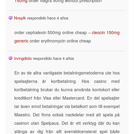
150mg
order viagra 50mg without prescription
Nnsplk
respondido hace 4 años
order cephalexin 500mg online cheap –
cleocin 150mg
generic
order erythromycin online cheap
Irvingdiolo
respondido hace 4 años
En av de allra vanligaste betalningsmetoderna ute hos
spelsajterna är kortbetalning. Hos casino med
kortbetalning brukar du kunna använda kontokort eller
kreditkort från Visa eller Mastercard. En del spelsajter
tar även emot betalningar via betalkort som till exempel
Maestro. Det finns också nackdelar med att spela på
casinon utan Spelpaus. Det är ett verktyg där du kan
stänga av dig från allt svensklicensierat spel både