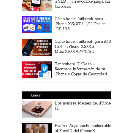
SNES … Irrevocable juega sin
Jailbreak
Cómo hacer Jailbreak para
iPhone XS/XR/11/11 Pro en
iOS 13.3
Como hacer Jailbreak para iOS
12.4 – iPhone XS/XS
Max/XR/X/8/7/6/SE
Tenorshare UltData –
Recupera Información de tu
iPhone o Copia de Seguridad
Humor
Los mejores Memes del iPhone
11
Hacker Arya vuelve vulnerable
al FaceID del iPhoneX