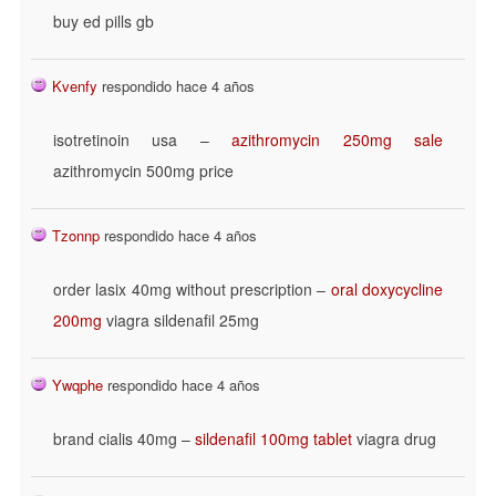
buy ed pills gb
Kvenfy
respondido hace 4 años
isotretinoin usa –
azithromycin 250mg sale
azithromycin 500mg price
Tzonnp
respondido hace 4 años
order lasix 40mg without prescription –
oral doxycycline
200mg
viagra sildenafil 25mg
Ywqphe
respondido hace 4 años
brand cialis 40mg –
sildenafil 100mg tablet
viagra drug