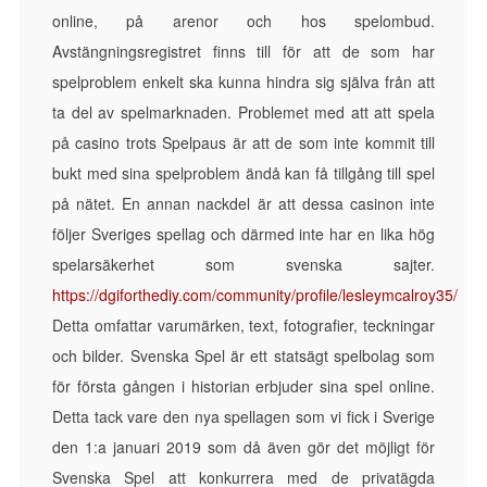
online, på arenor och hos spelombud.
Avstängningsregistret finns till för att de som har
spelproblem enkelt ska kunna hindra sig själva från att
ta del av spelmarknaden. Problemet med att att spela
på casino trots Spelpaus är att de som inte kommit till
bukt med sina spelproblem ändå kan få tillgång till spel
på nätet. En annan nackdel är att dessa casinon inte
följer Sveriges spellag och därmed inte har en lika hög
spelarsäkerhet som svenska sajter.
https://dgiforthediy.com/community/profile/lesleymcalroy35/
Detta omfattar varumärken, text, fotografier, teckningar
och bilder. Svenska Spel är ett statsägt spelbolag som
för första gången i historian erbjuder sina spel online.
Detta tack vare den nya spellagen som vi fick i Sverige
den 1:a januari 2019 som då även gör det möjligt för
Svenska Spel att konkurrera med de privatägda