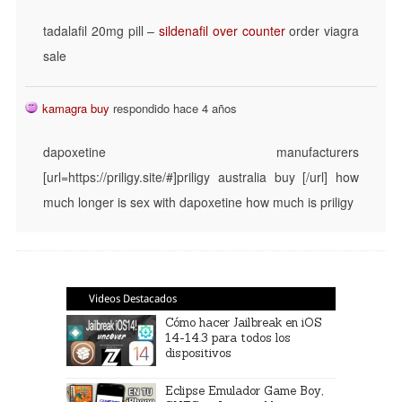
tadalafil 20mg pill –
sildenafil over counter
order viagra
sale
kamagra buy
respondido hace 4 años
dapoxetine manufacturers
[url=https://priligy.site/#]priligy australia buy [/url] how
much longer is sex with dapoxetine how much is priligy
Videos Destacados
Cómo hacer Jailbreak en iOS
14-14.3 para todos los
dispositivos
Eclipse Emulador Game Boy,