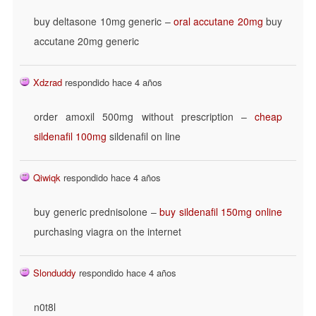
buy deltasone 10mg generic –
oral accutane 20mg
buy
accutane 20mg generic
Xdzrad
respondido hace 4 años
order amoxil 500mg without prescription –
cheap
sildenafil 100mg
sildenafil on line
Qiwiqk
respondido hace 4 años
buy generic prednisolone –
buy sildenafil 150mg online
purchasing viagra on the internet
Slonduddy
respondido hace 4 años
n0t8l