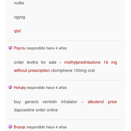
nul6s
cgyog
qtvf
Pqxclu
respondido hace 4 años
order levitra for sale –
methylprednisolone 16 mg
without prescription
clomiphene 100mg oral
Hxkqlq
respondido hace 4 años
buy generic ventolin inhalator –
albuterol price
dapoxetine order online
Bvjsqs
respondido hace 4 años