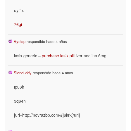
oyr1c
76gi
Vyeisp
respondido hace 4 años
lasix generic –
purchase lasix pill
ivermectina 6mg
Slonduddy
respondido hace 4 años
ipu6h
3q64n
[url=http://novrazbb.com/#]6krk[/url]