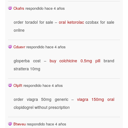
Ckafrs
respondido hace 4 años
order toradol for sale –
oral ketorolac
ozobax for sale
online
Cduevr
respondido hace 4 años
gloperba cost –
buy colchicine 0.5mg pill
brand
strattera 10mg
Olplft
respondido hace 4 años
order viagra 50mg generic –
viagra 150mg oral
clopidogrel without prescription
Btwveu
respondido hace 4 años