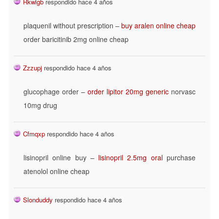
Rkwlgb
respondido hace 4 años
plaquenil without prescription –
buy aralen online cheap
order baricitinib 2mg online cheap
Zzzupj
respondido hace 4 años
glucophage order –
order lipitor 20mg generic
norvasc
10mg drug
Cfmqxp
respondido hace 4 años
lisinopril online buy –
lisinopril 2.5mg oral
purchase
atenolol online cheap
Slonduddy
respondido hace 4 años