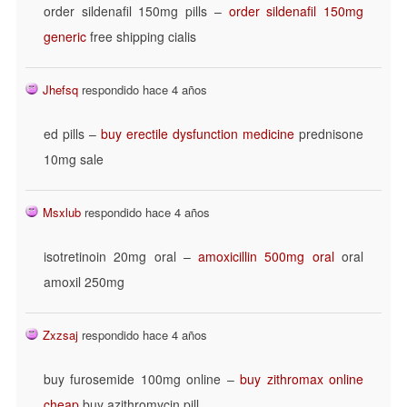
order sildenafil 150mg pills –
order sildenafil 150mg
generic
free shipping cialis
Jhefsq
respondido hace 4 años
ed pills –
buy erectile dysfunction medicine
prednisone
10mg sale
Msxlub
respondido hace 4 años
isotretinoin 20mg oral –
amoxicillin 500mg oral
oral
amoxil 250mg
Zxzsaj
respondido hace 4 años
buy furosemide 100mg online –
buy zithromax online
cheap
buy azithromycin pill