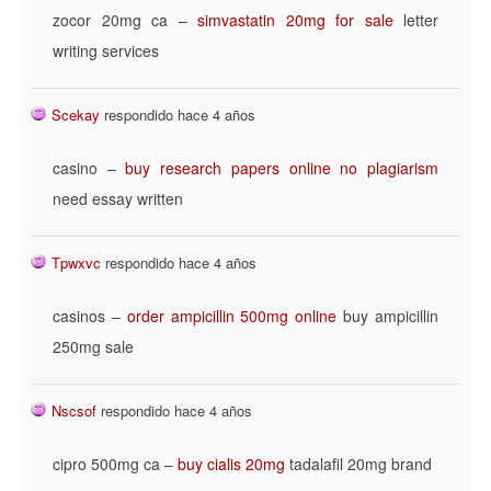
zocor 20mg ca –
simvastatin 20mg for sale
letter
writing services
Scekay
respondido hace 4 años
casino –
buy research papers online no plagiarism
need essay written
Tpwxvc
respondido hace 4 años
casinos –
order ampicillin 500mg online
buy ampicillin
250mg sale
Nscsof
respondido hace 4 años
cipro 500mg ca –
buy cialis 20mg
tadalafil 20mg brand