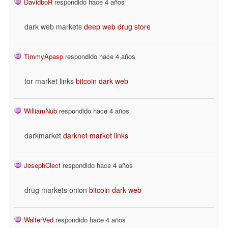
DavidboR
respondido hace 4 años
dark web markets
deep web drug store
TimmyApasp
respondido hace 4 años
tor market links
bitcoin dark web
WilliamNub
respondido hace 4 años
darkmarket
darknet market links
JosephClect
respondido hace 4 años
drug markets onion
bitcoin dark web
WalterVed
respondido hace 4 años