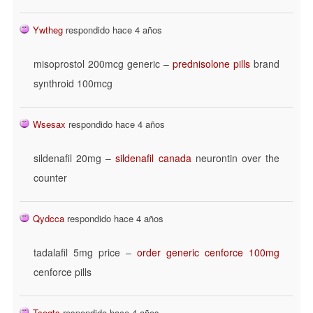
Ywtheg
respondido hace 4 años
misoprostol 200mcg generic –
prednisolone pills
brand
synthroid 100mcg
Wsesax
respondido hace 4 años
sildenafil 20mg –
sildenafil canada
neurontin over the
counter
Qydcca
respondido hace 4 años
tadalafil 5mg price –
order generic cenforce 100mg
cenforce pills
Tsoqts
respondido hace 4 años