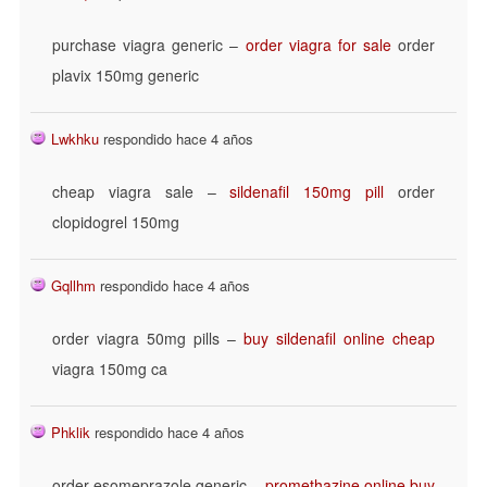
purchase viagra generic –
order viagra for sale
order
plavix 150mg generic
Lwkhku
respondido hace 4 años
cheap viagra sale –
sildenafil 150mg pill
order
clopidogrel 150mg
Gqllhm
respondido hace 4 años
order viagra 50mg pills –
buy sildenafil online cheap
viagra 150mg ca
Phklik
respondido hace 4 años
order esomeprazole generic –
promethazine online buy