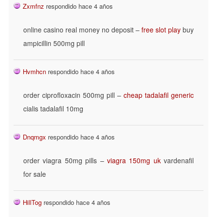
Zxmfnz
respondido hace 4 años
online casino real money no deposit –
free slot play
buy
ampicillin 500mg pill
Hvmhcn
respondido hace 4 años
order ciprofloxacin 500mg pill –
cheap tadalafil generic
cialis tadalafil 10mg
Dnqmgx
respondido hace 4 años
order viagra 50mg pills –
viagra 150mg uk
vardenafil
for sale
HillTog
respondido hace 4 años