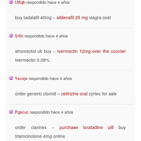
Ulflqb
respondido hace 4 años
buy tadalafil 40mg –
sildenafil 25 mg
viagra cost
Srflir
respondido hace 4 años
stromectol uk buy –
ivermectin 12mg over the counter
ivermectin 0.08%
Ysvsje
respondido hace 4 años
order generic clomid –
cetirizine oral
zyrtec for sale
Pgscuc
respondido hace 4 años
order clarinex –
purchase loratadine pill
buy
triamcinolone 4mg online