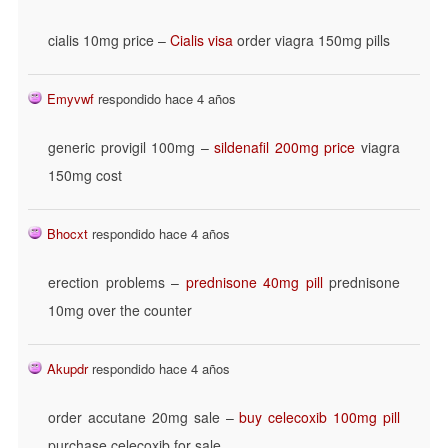
cialis 10mg price –
Cialis visa
order viagra 150mg pills
Emyvwf
respondido hace 4 años
generic provigil 100mg –
sildenafil 200mg price
viagra
150mg cost
Bhocxt
respondido hace 4 años
erection problems –
prednisone 40mg pill
prednisone
10mg over the counter
Akupdr
respondido hace 4 años
order accutane 20mg sale –
buy celecoxib 100mg pill
purchase celecoxib for sale