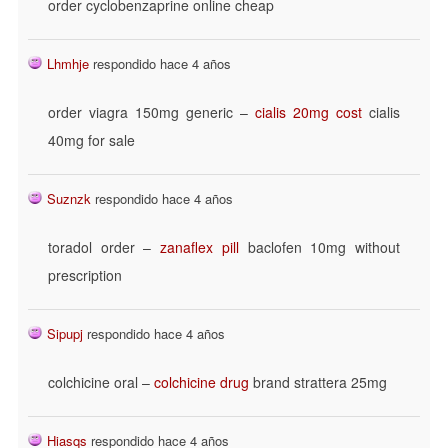
order cyclobenzaprine online cheap
Lhmhje
respondido hace 4 años
order viagra 150mg generic –
cialis 20mg cost
cialis
40mg for sale
Suznzk
respondido hace 4 años
toradol order –
zanaflex pill
baclofen 10mg without
prescription
Sipupj
respondido hace 4 años
colchicine oral –
colchicine drug
brand strattera 25mg
Hiasqs
respondido hace 4 años