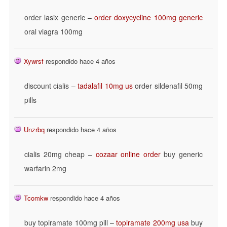
order lasix generic –
order doxycycline 100mg generic
oral viagra 100mg
Xywrsf
respondido hace 4 años
discount cialis –
tadalafil 10mg us
order sildenafil 50mg
pills
Unzrbq
respondido hace 4 años
cialis 20mg cheap –
cozaar online order
buy generic
warfarin 2mg
Tcomkw
respondido hace 4 años
buy topiramate 100mg pill –
topiramate 200mg usa
buy