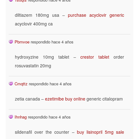
diltiazem 180mg usa –
purchase acyclovir generic
acyclovir 400mg ca
Pbmvoe
respondido hace 4 años
hydroxyzine 10mg tablet –
crestor tablet
order
rosuvastatin 20mg
Cmqttz
respondido hace 4 años
zetia canada –
ezetimibe buy online
generic citalopram
Ihnhag
respondido hace 4 años
sildenafil over the counter –
buy lisinopril 5mg sale