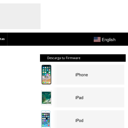
English
tas
Descarga tu Firmware
iPhone
iPad
iPod