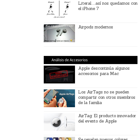
Literal…así nos quedamos con
el iPhone 7
Airpods modernos
Análisis de Accesorios
Apple descontinúa algunos
accesorios para Mac
Los AirTags no se pueden
compartir con otros miembros
de la familia
AirTag: El producto innovador
del evento de Apple
Se revelan nuevos colores