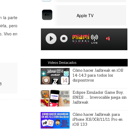
Apple TV
 la parte
irla, pero
. Vivo en
Videos Destacados
Cómo hacer Jailbreak en iOS
14-14.3 para todos los
dispositivos
8
Eclipse Emulador Game Boy,
SNES … Irrevocable juega sin
Jailbreak
Cómo hacer Jailbreak para
iPhone XS/XR/11/11 Pro en
iOS 13.3