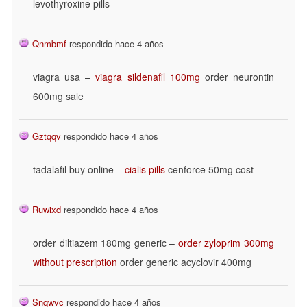
levothyroxine pills
Qnmbmf
respondido hace 4 años
viagra usa –
viagra sildenafil 100mg
order neurontin
600mg sale
Gztqqv
respondido hace 4 años
tadalafil buy online –
cialis pills
cenforce 50mg cost
Ruwixd
respondido hace 4 años
order diltiazem 180mg generic –
order zyloprim 300mg
without prescription
order generic acyclovir 400mg
Snqwvc
respondido hace 4 años