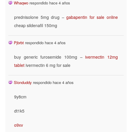
Whaqwo
respondido hace 4 años
prednisolone 5mg drug –
gabapentin for sale online
cheap sildenafil 150mg
Pjbrbt
respondido hace 4 años
buy generic furosemide 100mg –
ivermectin 12mg
tablet
ivermectin 6 mg for sale
Slonduddy
respondido hace 4 años
9y8cm
dt1k5
o9xv