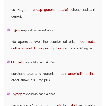
us viagra –
cheap generic tadalafil
cheap tadalafil
generic
Tujjam
respondido hace 4 años
fda approved over the counter ed pills –
ed meds
online without doctor prescription
prednisone 20mg us
Bkkmuf
respondido hace 4 años
purchase accutane generic –
buy amoxicillin online
order amoxil 1000mg pills
Tbywey
respondido hace 4 años
furosemide 40mg cheap –
lasix for sale
buy generic