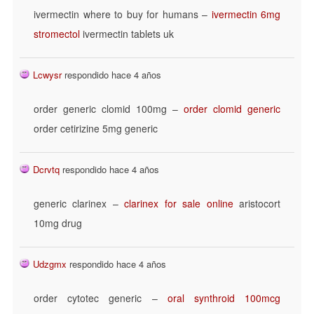
ivermectin where to buy for humans –
ivermectin 6mg
stromectol
ivermectin tablets uk
Lcwysr
respondido hace 4 años
order generic clomid 100mg –
order clomid generic
order cetirizine 5mg generic
Dcrvtq
respondido hace 4 años
generic clarinex –
clarinex for sale online
aristocort
10mg drug
Udzgmx
respondido hace 4 años
order cytotec generic –
oral synthroid 100mcg