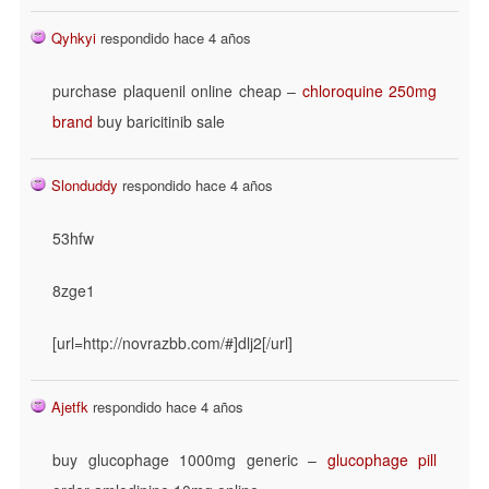
Qyhkyi
respondido hace 4 años
purchase plaquenil online cheap –
chloroquine 250mg
brand
buy baricitinib sale
Slonduddy
respondido hace 4 años
53hfw
8zge1
[url=http://novrazbb.com/#]dlj2[/url]
Ajetfk
respondido hace 4 años
buy glucophage 1000mg generic –
glucophage pill