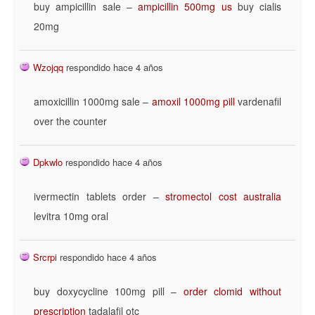
buy ampicillin sale –
ampicillin 500mg us
buy cialis
20mg
Wzojqq
respondido hace 4 años
amoxicillin 1000mg sale –
amoxil 1000mg pill
vardenafil
over the counter
Dpkwlo
respondido hace 4 años
ivermectin tablets order –
stromectol cost australia
levitra 10mg oral
Srcrpi
respondido hace 4 años
buy doxycycline 100mg pill –
order clomid without
prescription
tadalafil otc