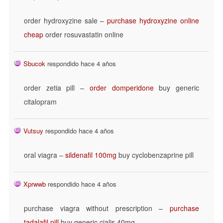
order hydroxyzine sale –
purchase hydroxyzine online
cheap
order rosuvastatin online
Sbucok
respondido hace 4 años
order zetia pill –
order domperidone
buy generic
citalopram
Vutsuy
respondido hace 4 años
oral viagra –
sildenafil 100mg
buy cyclobenzaprine pill
Xprwwb
respondido hace 4 años
purchase viagra without prescription –
purchase
tadalafil pill
buy generic cialis 40mg