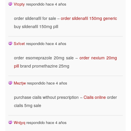
Vtcpty
respondido hace 4 años
order sildenafil for sale –
order sildenafil 150mg generic
buy sildenafil 150mg pill
Sxfcet
respondido hace 4 años
order esomeprazole 20mg sale –
order nexium 20mg
pill
brand promethazine 25mg
Meztjw
respondido hace 4 años
purchase cialis without prescription –
Cialis online
order
cialis 5mg sale
Wnijyq
respondido hace 4 años