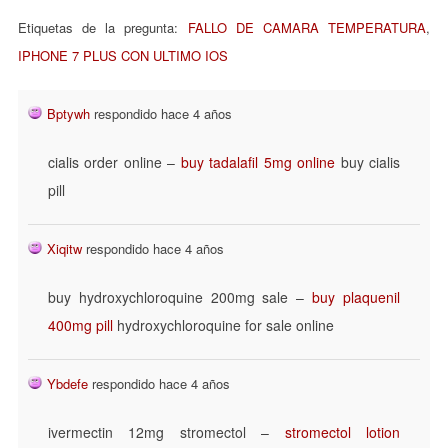
Etiquetas de la pregunta:
FALLO DE CAMARA TEMPERATURA
,
IPHONE 7 PLUS CON ULTIMO IOS
Bptywh
respondido hace 4 años
cialis order online –
buy tadalafil 5mg online
buy cialis
pill
Xiqitw
respondido hace 4 años
buy hydroxychloroquine 200mg sale –
buy plaquenil
400mg pill
hydroxychloroquine for sale online
Ybdefe
respondido hace 4 años
ivermectin 12mg stromectol –
stromectol lotion