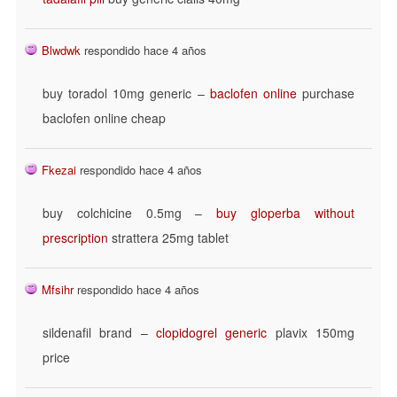
Blwdwk
respondido hace 4 años
buy toradol 10mg generic –
baclofen online
purchase
baclofen online cheap
Fkezai
respondido hace 4 años
buy colchicine 0.5mg –
buy gloperba without
prescription
strattera 25mg tablet
Mfsihr
respondido hace 4 años
sildenafil brand –
clopidogrel generic
plavix 150mg
price