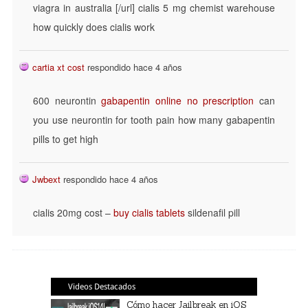
viagra in australia [/url] cialis 5 mg chemist warehouse
how quickly does cialis work
cartia xt cost
respondido hace 4 años
600 neurontin
gabapentin online no prescription
can
you use neurontin for tooth pain how many gabapentin
pills to get high
Jwbext
respondido hace 4 años
cialis 20mg cost –
buy cialis tablets
sildenafil pill
Videos Destacados
Cómo hacer Jailbreak en iOS