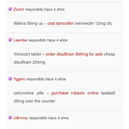
Zsstnl
respondido hace 4 años
fildena 50mg us –
cost tamoxifen
ivermectin 12mg otc
Leemba
respondido hace 4 años
rhinocort tablet –
order disulfiram 500mg for sale
cheap
disulfiram 250mg
Yggofu
respondido hace 4 años
cefuroxime pills –
purchase robaxin online
tadalafil
20mg over the counter
Jdkmmy
respondido hace 4 años