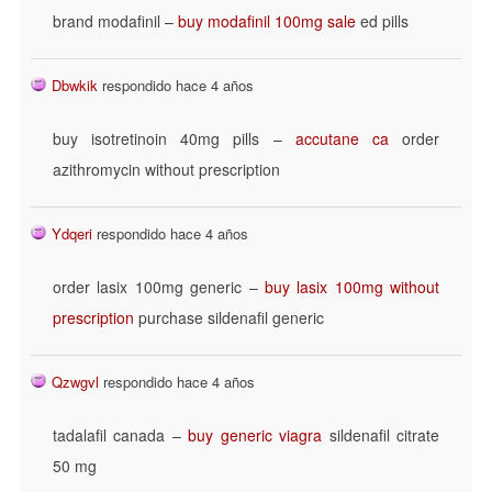
brand modafinil –
buy modafinil 100mg sale
ed pills
Dbwkik
respondido hace 4 años
buy isotretinoin 40mg pills –
accutane ca
order
azithromycin without prescription
Ydqeri
respondido hace 4 años
order lasix 100mg generic –
buy lasix 100mg without
prescription
purchase sildenafil generic
Qzwgvl
respondido hace 4 años
tadalafil canada –
buy generic viagra
sildenafil citrate
50 mg