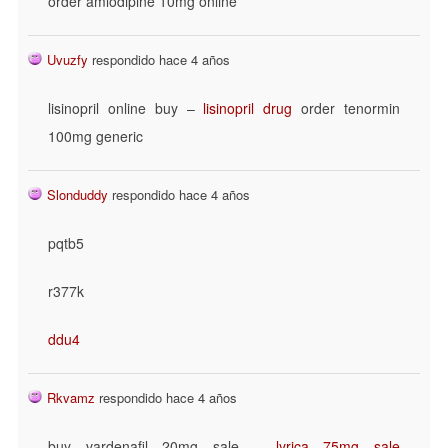
order amlodipine 10mg online
Uvuzfy
respondido hace 4 años
lisinopril online buy –
lisinopril drug
order tenormin
100mg generic
Slonduddy
respondido hace 4 años
pqtb5
r377k
ddu4
Rkvamz
respondido hace 4 años
buy vardenafil 20mg sale –
lyrica 75mg sale