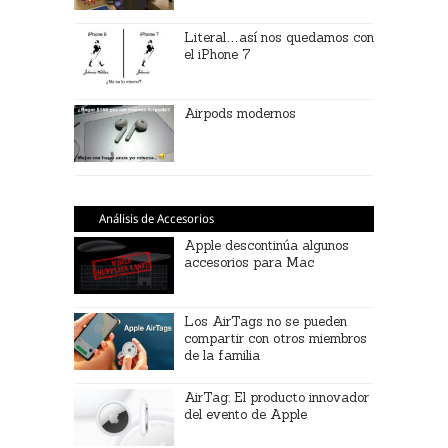
Literal…así nos quedamos con
el iPhone 7
Airpods modernos
Análisis de Accesorios
Apple descontinúa algunos
accesorios para Mac
Los AirTags no se pueden
compartir con otros miembros
de la familia
AirTag: El producto innovador
del evento de Apple