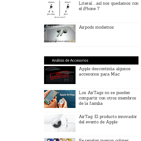
Literal…así nos quedamos con
el iPhone 7
Airpods modernos
Análisis de Accesorios
Apple descontinúa algunos
accesorios para Mac
Los AirTags no se pueden
compartir con otros miembros
de la familia
AirTag: El producto innovador
del evento de Apple
Se revelan nuevos colores