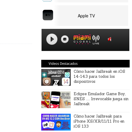
Apple TV
Videos Destacados
Cómo hacer Jailbreak en iOS
14-14.3 para todos los
dispositivos
Eclipse Emulador Game Boy,
SNES … Irrevocable juega sin
Jailbreak
Cómo hacer Jailbreak para
iPhone XS/XR/11/11 Pro en
iOS 13.3