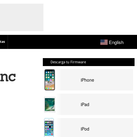
English
tas
Descarga tu Firmware
inc
iPhone
iPad
iPod