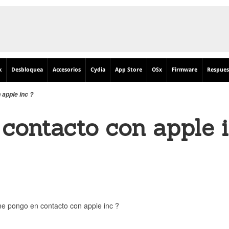
k
Desbloquea
Accesorios
Cydia
App Store
OSx
Firmware
Respues
apple inc ?
contacto con apple 
 pongo en contacto con apple inc ?