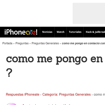
Noticias
Watch
Tutoriales
Hack & Jailbrea
Portada
»
Preguntas
»
Preguntas Generales
»
como me pongo en contacto con 
como me pongo en 
?
Respuestas iPhoneate
›
Categoría: Preguntas Generales
›
como me