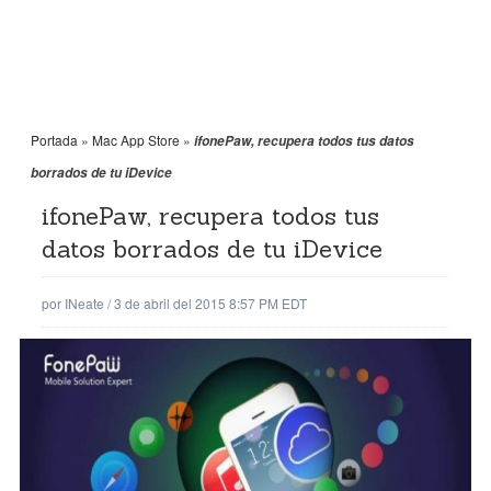
Portada
»
Mac App Store
»
ifonePaw, recupera todos tus datos
borrados de tu iDevice
ifonePaw, recupera todos tus
datos borrados de tu iDevice
por
INeate
/
3 de abril del 2015 8:57 PM EDT